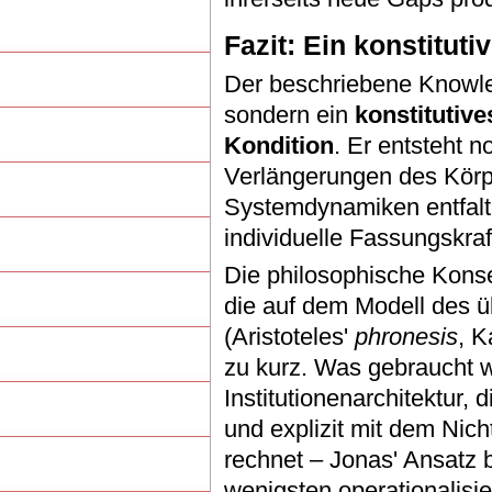
Fazit: Ein konstitu
Der beschriebene Knowle
sondern ein
konstitutiv
Kondition
. Er entsteht 
Verlängerungen des Körp
Systemdynamiken entfalten
individuelle Fassungskra
Die philosophische Kons
die auf dem Modell des 
(Aristoteles'
phronesis
, K
zu kurz. Was gebraucht w
Institutionenarchitektur, d
und explizit mit dem Nic
rechnet – Jonas' Ansatz b
wenigsten operationalisie