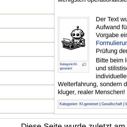
Der Text wu
Aufwand für
Vorgabe ei
Formulieru
Prüfung der
Bitte beim
Kategorie:KI-
und stilist
generiert
individuell
Welterfahrung, sondern d
kluger, realer Menschen!
Kategorien
:
KI-generiert
|
Gesellschaft
|