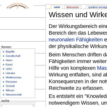
seite
diskussion
quelltext anzeig
Wissen und Wirk
Der Wirkungsbereich eine
Bereich den das Lebewes
neuronalen Fähigkeiten
e
der physikalische Wirku
themen
Begriffe
Beim Menschen driften d
Gesellschaft
Fähigkeiten immer weite
Ideen
Kunst
Hilfe von komplexen
Mas
Links
Wirkung entfalten, sind 
Literatur
Medienschau
Konsequenzen in der not
Personen
Technik
Reichweite zu erfassen.
Wissen
Wissenschaft
Es entsteht ein "Knowle
suche
notwendigem Wissen, um