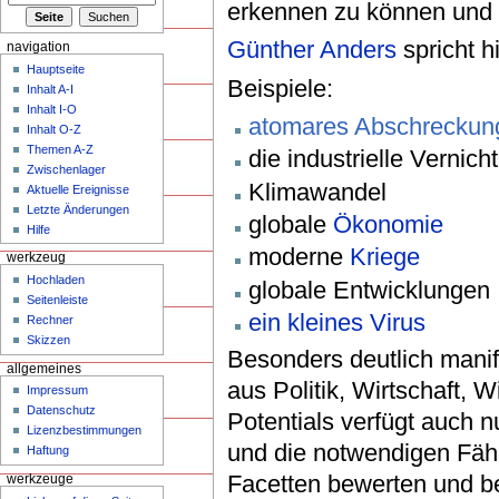
erkennen zu können und
Günther Anders
spricht h
navigation
Hauptseite
Beispiele:
Inhalt A-I
Inhalt I-O
atomares Abschreckun
Inhalt O-Z
Themen A-Z
die industrielle Vernic
Zwischenlager
Klimawandel
Aktuelle Ereignisse
Letzte Änderungen
globale
Ökonomie
Hilfe
moderne
Kriege
werkzeug
Hochladen
globale Entwicklungen
Seitenleiste
ein kleines Virus
Rechner
Skizzen
Besonders deutlich manife
allgemeines
aus Politik, Wirtschaft, 
Impressum
Datenschutz
Potentials verfügt auch
Lizenzbestimmungen
und die notwendigen Fähi
Haftung
Facetten bewerten und b
werkzeuge