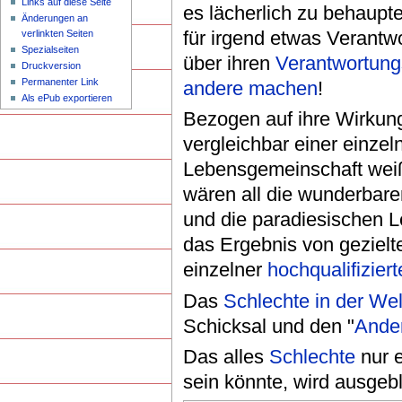
Links auf diese Seite
es lächerlich zu behaupt
Änderungen an
für irgend etwas Verantwo
verlinkten Seiten
Spezialseiten
über ihren
Verantwortung
Druckversion
Permanenter Link
andere machen
!
Als ePub exportieren
Bezogen auf ihre Wirkun
vergleichbar einer einze
Lebensgemeinschaft weiß, 
wären all die wunderbar
und die paradiesischen 
das Ergebnis von geziel
einzelner
hochqualifizier
Das
Schlechte in der Wel
Schicksal und den "
Ande
Das alles
Schlechte
nur e
sein könnte, wird ausgeb