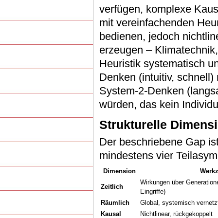
verfügen, komplexe Kausa
mit vereinfachenden Heur
bedienen, jedoch nichtl
erzeugen – Klimatechnik,
Heuristik systematisch u
Denken (intuitiv, schnel
System-2-Denken (langsa
würden, das kein Individ
Strukturelle Dimen
Der beschriebene Gap ist 
mindestens vier Teilasym
Dimension
Werkz
Wirkungen über Generatione
Zeitlich
Eingriffe)
Räumlich
Global, systemisch vernetz
Kausal
Nichtlinear, rückgekoppelt