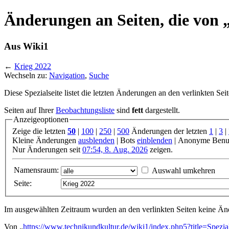
Änderungen an Seiten, die von „
Aus Wiki1
←
Krieg 2022
Wechseln zu:
Navigation
,
Suche
Diese Spezialseite listet die letzten Änderungen an den verlinkten Sei
Seiten auf Ihrer
Beobachtungsliste
sind
fett
dargestellt.
Anzeigeoptionen
Zeige die letzten
50
|
100
|
250
|
500
Änderungen der letzten
1
|
3
|
Kleine Änderungen
ausblenden
| Bots
einblenden
| Anonyme Benu
Nur Änderungen seit
07:54, 8. Aug. 2026
zeigen.
Namensraum:
Auswahl umkehren
Seite:
Im ausgewählten Zeitraum wurden an den verlinkten Seiten keine 
Von „
https://www.technikundkultur.de/wiki1/index.php5?title=Spe