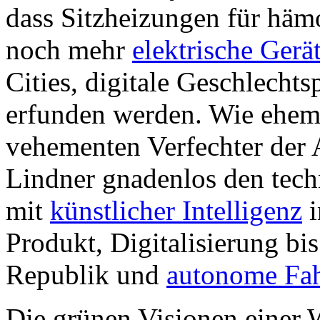
dass Sitzheizungen für häm
noch mehr
elektrische Gerä
Cities, digitale Geschlech
erfunden werden. Wie ehema
vehementen Verfechter der A
Lindner gnadenlos den techn
mit
künstlicher Intelligenz
i
Produkt, Digitalisierung bis
Republik und
autonome Fa
Die grünen Visionen einer 