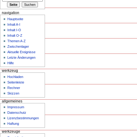
navigation
Hauptseite
Inhalt A-I
Inhalt I-O
Inhalt O-Z
Themen A-Z
Zwischenlager
Aktuelle Ereignisse
Letzte Änderungen
Hilfe
werkzeug
Hochladen
Seitenleiste
Rechner
Skizzen
allgemeines
Impressum
Datenschutz
Lizenzbestimmungen
Haftung
werkzeuge