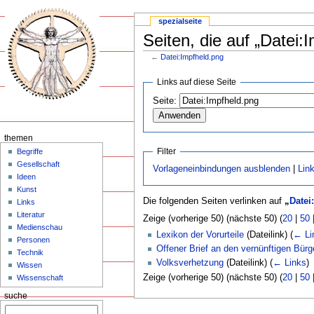
spezialseite
Seiten, die auf „Datei:
←
Datei:Impfheld.png
Links auf diese Seite
Seite:
themen
Filter
Begriffe
Gesellschaft
Vorlageneinbindungen ausblenden
|
Lin
Ideen
Kunst
Die folgenden Seiten verlinken auf
„
Datei
Links
Literatur
Zeige (vorherige 50) (nächste 50) (
20
|
50
Medienschau
Lexikon der Vorurteile
(Dateilink)
(
← Li
Personen
Offener Brief an den vernünftigen Bürg
Technik
Volksverhetzung
(Dateilink)
(
← Links
)
Wissen
Zeige (vorherige 50) (nächste 50) (
20
|
50
Wissenschaft
suche