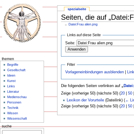
spezialseite
Seiten, die auf „Datei:
←
Datei:Frau alien.png
Links auf diese Seite
Seite:
themen
Filter
Begriffe
Gesellschaft
Vorlageneinbindungen ausblenden
|
Lin
Ideen
Kunst
Die folgenden Seiten verlinken auf
„
Datei
Links
Literatur
Zeige (vorherige 50) (nächste 50) (
20
|
50
Medienschau
Lexikon der Vorurteile
(Dateilink)
(
← Li
Personen
Zeige (vorherige 50) (nächste 50) (
20
|
50
Technik
Wissen
Wissenschaft
suche