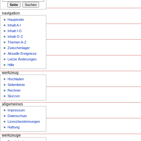
navigation
Hauptseite
Inhalt A-I
Inhalt I-O
Inhalt O-Z
Themen A-Z
Zwischenlager
Aktuelle Ereignisse
Letzte Änderungen
Hilfe
werkzeug
Hochladen
Seitenleiste
Rechner
Skizzen
allgemeines
Impressum
Datenschutz
Lizenzbestimmungen
Haftung
werkzeuge