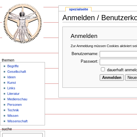
spezialseite
Anmelden / Benutzerkon
Anmelden
Zur Anmeldung müssen Cookies aktiviert sei
Benutzername:
themen
Passwort:
Begriffe
dauerhaft anmel
Gesellschaft
Ideen
Kunst
Links
Literatur
Medienschau
Personen
Technik
Wissen
Wissenschaft
suche