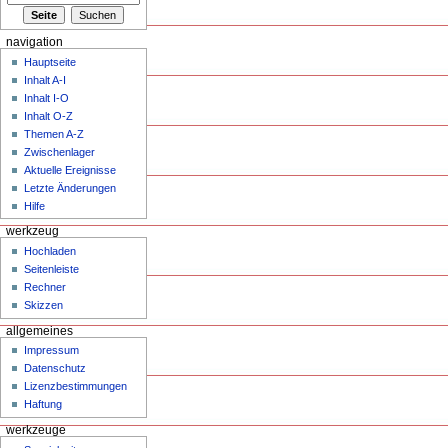
navigation
Hauptseite
Inhalt A-I
Inhalt I-O
Inhalt O-Z
Themen A-Z
Zwischenlager
Aktuelle Ereignisse
Letzte Änderungen
Hilfe
werkzeug
Hochladen
Seitenleiste
Rechner
Skizzen
allgemeines
Impressum
Datenschutz
Lizenzbestimmungen
Haftung
werkzeuge