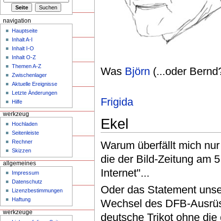
navigation
Hauptseite
Inhalt A-I
Inhalt I-O
Inhalt O-Z
Themen A-Z
Was
Björn
(...oder Bernd?
Zwischenlager
Aktuelle Ereignisse
Letzte Änderungen
Frigida
Hilfe
werkzeug
Ekel
Hochladen
Seitenleiste
Rechner
Warum überfällt mich nur
Skizzen
die der Bild-Zeitung am 5
allgemeines
Internet"...
Impressum
Datenschutz
Oder das Statement uns
Lizenzbestimmungen
Haftung
Wechsel des DFB-Ausrüst
werkzeuge
deutsche Trikot ohne die 