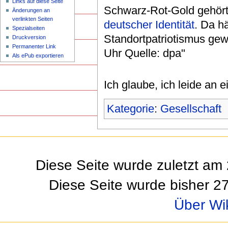
Links auf diese Seite
Schwarz-Rot-Gold gehört
Änderungen an
verlinkten Seiten
deutscher Identität
. Da h
Spezialseiten
Standortpatriotismus gew
Druckversion
Permanenter Link
Uhr Quelle: dpa"
Als ePub exportieren
Ich glaube, ich leide an e
Kategorie
:
Gesellschaft
Diese Seite wurde zuletzt am 
Diese Seite wurde bisher 2
Über Wi