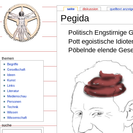
seite
diskussion
quelltext anzeig
Pegida
Politisch Engstirnige
Pott egoistische Idiot
Pöbelnde elende Gesell
themen
Begriffe
Gesellschaft
Ideen
Kunst
Links
Literatur
Medienschau
Personen
Technik
Wissen
Wissenschaft
suche