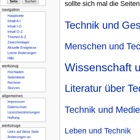
sollte sich mal die Seite
navigation
Hauptseite
Inhalt A-I
Technik und Ges
Inhalt I-O
Inhalt O-Z
Themen A-Z
Zwischenlager
Menschen und Tec
Aktuelle Ereignisse
Letzte Änderungen
Hilfe
Wissenschaft 
werkzeug
Hochladen
Seitenleiste
Rechner
Literatur über T
Skizzen
allgemeines
Impressum
Technik und Medi
Datenschutz
Lizenzbestimmungen
Haftung
werkzeuge
Leben und Technik
Links auf diese Seite
Änderungen an