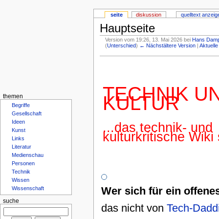
seite
diskussion
quelltext anzeig
Hauptseite
Version vom 19:26, 13. Mai 2026 bei
Hans Damp
(
Unterschied
)
← Nächstältere Version
|
Aktuelle
TECHNIK U
KULTUR
themen
Begriffe
Gesellschaft
Ideen
...das technik- und
Kunst
kulturkritische Wiki
Links
Literatur
Medienschau
–
Personen
o
+
←
↓
↑
→
Technik
JSXGraph v1.11.1 Copyright (C) see http
Wissen
Wer sich für ein offene
Wissenschaft
suche
das nicht von
Tech-Dadd